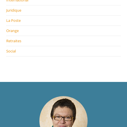
International
Juridique
La Poste
Orange
Retraites
Social